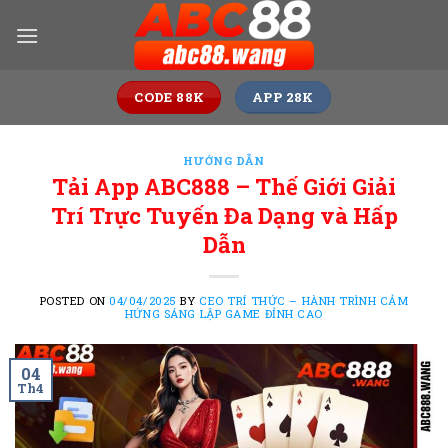
Skip
to
content
CODE 88K
APP 28K
HƯỚNG DẪN
Tải App ABC888 – Thế Giới Giải
Trí Trực Tuyến Đa Dạng và Hấp
Dẫn
POSTED ON
04/04/2025
BY
CEO TRÍ THỨC – HÀNH TRÌNH CẢM
HỨNG SÁNG LẬP GAME ĐỈNH CAO
04
Th4