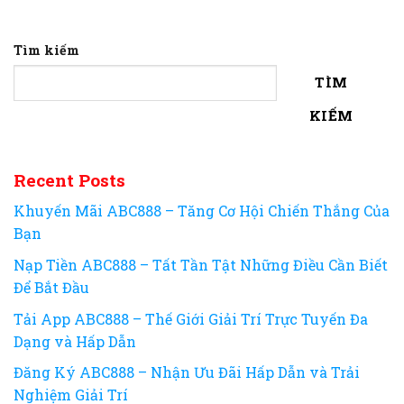
Tìm kiếm
TÌM
KIẾM
Recent Posts
Khuyến Mãi ABC888 – Tăng Cơ Hội Chiến Thắng Của
Bạn
Nạp Tiền ABC888 – Tất Tần Tật Những Điều Cần Biết
Để Bắt Đầu
Tải App ABC888 – Thế Giới Giải Trí Trực Tuyến Đa
Dạng và Hấp Dẫn
Đăng Ký ABC888 – Nhận Ưu Đãi Hấp Dẫn và Trải
Nghiệm Giải Trí