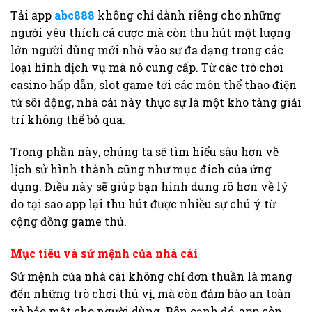
Tải app
abc888
không chỉ dành riêng cho những
người yêu thích cá cược mà còn thu hút một lượng
lớn người dùng mới nhờ vào sự đa dạng trong các
loại hình dịch vụ mà nó cung cấp. Từ các trò chơi
casino hấp dẫn, slot game tới các môn thể thao điện
tử sôi động, nhà cái này thực sự là một kho tàng giải
trí không thể bỏ qua.
Trong phần này, chúng ta sẽ tìm hiểu sâu hơn về
lịch sử hình thành cũng như mục đích của ứng
dụng. Điều này sẽ giúp bạn hình dung rõ hơn về lý
do tại sao app lại thu hút được nhiều sự chú ý từ
cộng đồng game thủ.
Mục tiêu và sứ mệnh của nhà cái
Sứ mệnh của nhà cái không chỉ đơn thuần là mang
đến những trò chơi thú vị, mà còn đảm bảo an toàn
và bảo mật cho người dùng. Bên cạnh đó, app còn