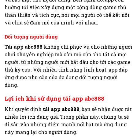
hướng tới việc xây dựng một cộng đồng game thủ
thân thiện và tích cực, nơi mọi người có thể kết nối
và chia sẻ đam mê của mình với nhau.
Đối tượng người dùng
Tải app abc888
không chỉ phục vụ cho những người
chơi chuyên nghiệp mà còn mở cửa cho tất cả mọi
người, từ những người mới bắt đầu cho tới các game
thủ kỳ cựu. Với nhiều tính năng linh hoạt, app đáp
ứng được nhu cầu của đa dạng đối tượng người
dùng.
Lợi ích khi sử dụng tải app abc888
Khi quyết định
tải app abc888
, bạn sẽ nhận được rất
nhiều lợi ích đáng giá. Trong phần này, chúng ta sẽ
đi sâu vào những điểm mạnh nổi bật mà ứng dụng
này mang lại cho người dùng.