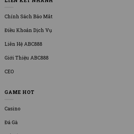
LIÊN KẾT NHANH
Chính Sách Bảo Mât
Điều Khoản Dịch Vụ
Liên Hệ ABC888
Giới Thiệu ABC888
CEO
GAME HOT
Casino
Đá Gà